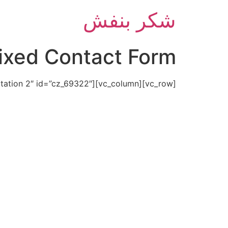
شکر بنفش
ixed Contact Form
[vc_row][vc_column][cz_contact_form_7 cf7=”CF7 Free Consultation 2″ id=”cz_69322″][/vc_column][/vc_row]